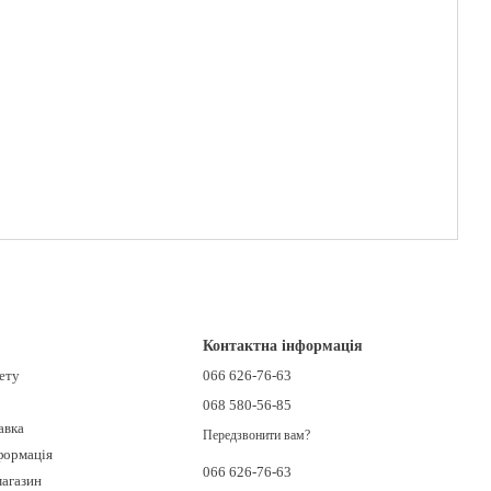
Контактна інформація
нету
066 626-76-63
068 580-56-85
авка
Передзвонити вам?
формація
066 626-76-63
магазин