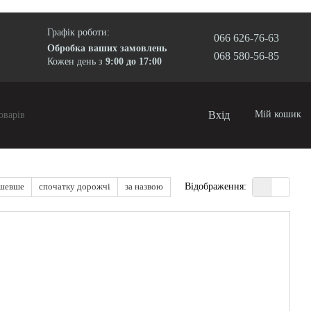
Графік роботи:
066 626-76-63
Обробка ваших замовлень
068 580-56-85
Кожен день з
9:00 до 17:00
Вхід
Мій кошик
ешевше
спочатку дорожчі
за назвою
Відображення: