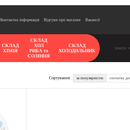
Контактна інформація
Відгуки про магазин
Вакансії
СКЛАД
СКЛАД
ХОЛ
СКЛАД
ХІМІЯ
РИБА та
ХОЛОДИЛЬНИК
СОЛІННЯ
за популярністю
спочатку д
Сортування: