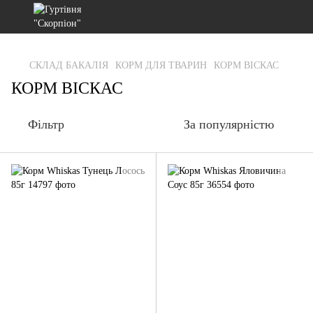
gtag('js', new Date()); gtag('config', 'G-RFXCKGNRF7');
СКЛАД БАКАЛІЯ
КОРМ ДЛЯ ТВАРИН
КОРМ ВІСКАС
КОРМ ВІСКАС
Фільтр
За популярністю