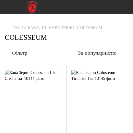
gtag('js', new Date()); gtag('config', 'G-RFXCKGNRF7');
СКЛАД БАКАЛІЯ
КАВА ЗЕРНО
COLESSEUM
COLESSEUM
Фільтр
За популярністю